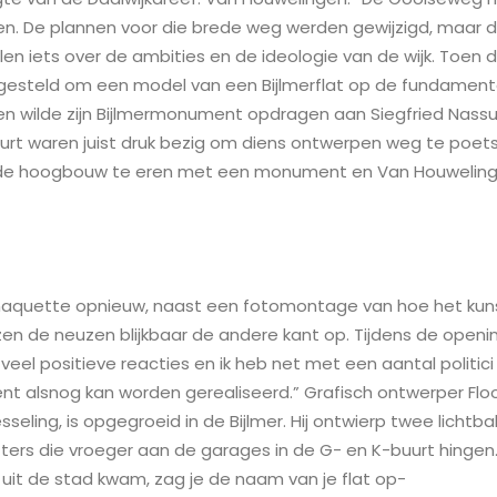
n. De plannen voor die brede weg werden gewijzigd, maar 
llen iets over de ambities en de ideologie van de wijk. Toen
rgesteld om een model van een Bijlmerflat op de fundament
en wilde zijn Bijlmermonument opdragen aan Siegfried Nass
urt waren juist druk bezig om diens ontwerpen weg te poets
 oude hoogbouw te eren met een monument en Van Houweli
n maquette opnieuw, naast een fotomontage van hoe het kun
jzen de neuzen blijkbaar de andere kant op. Tijdens de openi
 veel positieve reacties en ik heb net met een aantal politi
t alsnog kan worden gerealiseerd.” Grafisch ontwerper Floo
seling, is opgegroeid in de Bijlmer. Hij ontwierp twee licht
tters die vroeger aan de garages in de G- en K-buurt hingen.
s uit de stad kwam, zag je de naam van je flat op-