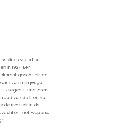
sselings vriend en
n in 1927. Een
oekomst gericht als de
heden van mijn jeugd.
 G tegen K. Eind jaren
t rood van de K en het
de rivaliteit in de
atgevechten met wapens.
.”