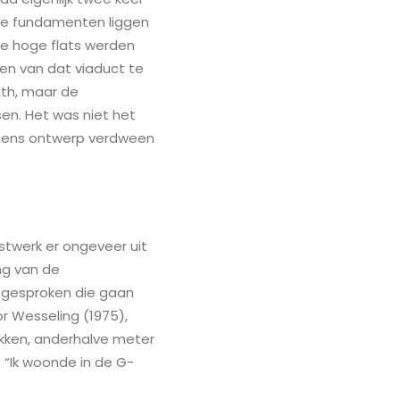
de fundamenten liggen
 de hoge flats werden
en van dat viaduct te
uth, maar de
en. Het was niet het
ngens ontwerp verdween
stwerk er ongeveer uit
ng van de
ci gesproken die gaan
r Wesseling (1975),
bakken, anderhalve meter
 “Ik woonde in de G-