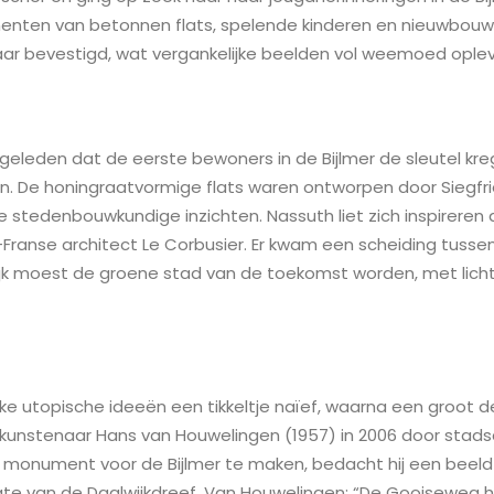
nten van betonnen flats, spelende kinderen en nieuwbouwhu
aar bevestigd, wat vergankelijke beelden vol weemoed oplev
jaar geleden dat de eerste bewoners in de Bijlmer de sleutel k
 De honingraatvormige flats waren ontworpen door Siegfri
e stedenbouwkundige inzichten. Nassuth liet zich inspireren
Franse architect Le Corbusier. Er kwam een scheiding tuss
jk moest de groene stad van de toekomst worden, met licht,
ke utopische ideeën een tikkeltje naïef, waarna een groot d
kunstenaar Hans van Houwelingen (1957) in 2006 door stads
onument voor de Bijlmer te maken, bedacht hij een beeld 
te van de Daalwijkdreef. Van Houwelingen: “De Gooiseweg ha