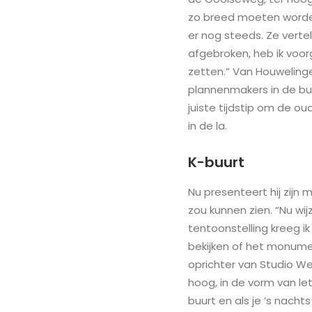
zo breed moeten worde
er nog steeds. Ze verte
afgebroken, heb ik voo
zetten.” Van Houweling
plannenmakers in de bu
juiste tijdstip om de
in de la.
K-buurt
Nu presenteert hij zij
zou kunnen zien. “Nu wi
tentoonstelling kreeg ik
bekijken of het monumen
oprichter van Studio Wes
hoog, in de vorm van le
buurt en als je ’s nacht