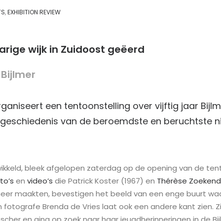
TS
,
EXHIBITION REVIEW
gjarige wijk in Zuidoost geëerd
 Bijlmer
aniseert een tentoonstelling over vijftig jaar Bijlm
 de geschiedenis van de beroemdste en beruchtste
ewikkeld, bleek afgelopen zaterdag op de opening van de te
to’s
en
video’s
die Patrick Koster (1967) en
Thérèse Zoekend
rmeer maakten, bevestigen het beeld van een enge buurt waa
n fotografe Brenda de Vries laat ook een andere kant zien. Zi
oscher en ging op zoek naar haar jeugdherinneringen in de Bij