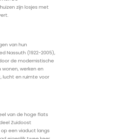
izen zijn losjes met
ert.
regen van hun
ed Nassuth (1922-2005),
 door de modernistische
en wonen, werken en
 lucht en ruimte voor
eel van de hoge flats
deel Zuidoost
op een viaduct langs
d eigenlijk twee keer