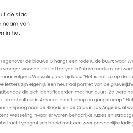
 uit de stad
e naam van
n in het
 Tegenover de blauwe G hangt een rode K, de buurt waar We
 vroeger woonde. Het lettertype is Futura medium, ontworpe
maar volgens Wesseling ook tijdloos. “Het is net zo op de t
De letters zijn eigenlijk een neutraal portret van de gruwelijk
dbendes die zich identificeerden met hun buurt. Zo werd het
e straatcultuur in Amerika, naar hiphop en gangsterrap.” He
een knipoog naar de Bloods en de Crips in Los Angeles, al was 
 erkent Wesseling. “Maar er waren behoorlijke ruzies en stra
 abstract typografisch beeld met een zeer persoonlijke lading