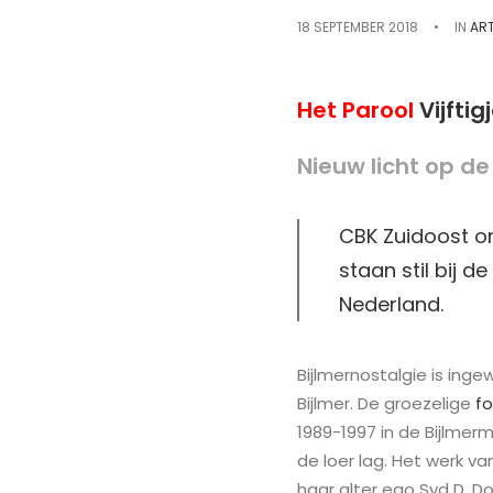
18 SEPTEMBER 2018
•
IN
AR
Het Parool
Vijfti
Nieuw licht op de
CBK Zuidoost org
staan stil bij
Nederland.
Bijlmernostalgie is ing
Bijlmer. De groezelige
fo
1989-1997 in de Bijlme
de loer lag. Het werk va
haar alter ego Syd D. D