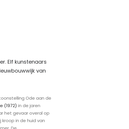
er. Elf kunstenaars
 nieuwbouwwijk van
ntoonstelling Ode aan de
e (1972)
in de jaren
r het gevaar overal op
j kroop in de huid van
lmer. De